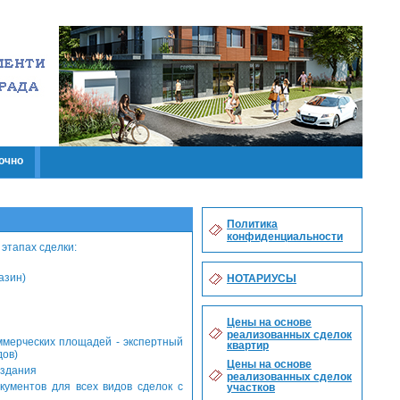
очно
Политика
конфиденциальности
 этапах сделки:
азин)
НОТАРИУСЫ
Цены на основе
реализованных сделок
ммерческих площадей - экспертный
квартир
дов)
Цены на основе
 здания
реализованных сделок
кументов для всех видов сделок с
участков