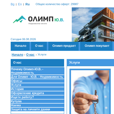
Bg
En
Ru
Общее количество оферт: 29987
Сегодня 06.08.2026
Начало
О нас
Олимп продает
Олимп покупает
Начало
О нас
Услуги
Услуги
О нас
Почему Олимп-Ю.В. -
Недвижимость
Для Олимп - Ю.В. - Недвижимость
Офисы
Услуги
История
Оформление кредита
Ищете работу?
Купува
Наема
Защита на личните данни