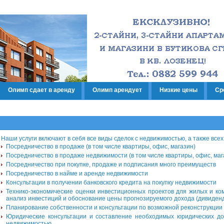
Олимп сдает в аренду
Олимп арендует
Низкие цены
Ср
Наши услуги включают в себя все виды сделок с недвижимостью, а также всех
Посредничество в продаже (в том числе квартиры, офис, магазин)
Посредничество в продаже недвижимости (в том числе квартиры, офис, маг
Посредничество при покупке, продаже и подписания много преимуществ
Посредничество в найме и аренде недвижимости
Консультации в получении банковского кредита на покупку недвижимости
Технико-экономические оценки инвестиционных проектов для жилых и ко
анализ инвестиций и обоснование цены прогнозируемого дохода (дивиден
Планирование собственности и консультации по возможной реконструкции
Юридические консультации и составление необходимых юридических до
недвижимостью