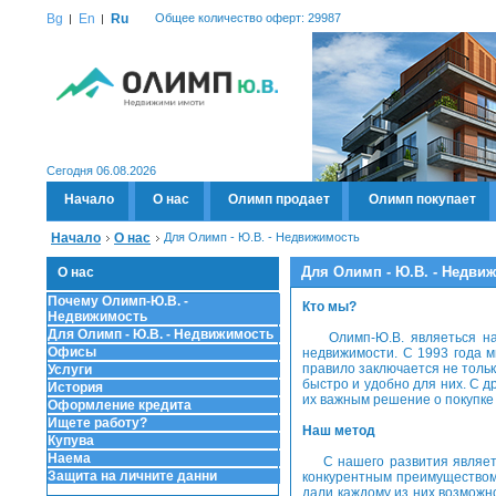
Bg
En
Ru
Общее количество оферт: 29987
Сегодня 06.08.2026
Начало
О нас
Олимп продает
Олимп покупает
Начало
О нас
Для Олимп - Ю.В. - Недвижимость
Для Олимп - Ю.В. - Недви
О нас
Почему Олимп-Ю.В. -
Кто мы?
Недвижимость
Для Олимп - Ю.В. - Недвижимость
Олимп-Ю.В. являеться нац
Офисы
недвижимости. С 1993 года м
правило заключается не тольк
Услуги
быстро и удобно для них. С д
История
их важным решение о покупке
Оформление кредита
Ищете работу?
Наш метод
Купува
Наема
С нашего развития является
Защита на личните данни
конкурентным преимуществом
дали каждому из них возможн