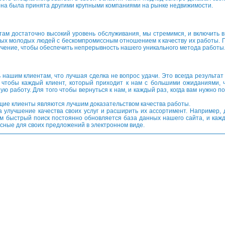
 она была принята другими крупными компаниями на рынке недвижимости.
м достаточно высокий уровень обслуживания, мы стремимся, и включить в
ых молодых людей с бескомпромиссным отношением к качеству их работы. 
чение, чтобы обеспечить непрерывность нашего уникального метода работы
ашим клиентам, что лучшая сделка не вопрос удачи. Это всегда результат
 чтобы каждый клиент, который приходит к нам с большими ожиданиями, 
 работу. Для того чтобы вернуться к нам, и каждый раз, когда вам нужно п
ие клиенты являются лучшим доказательством качества работы.
 улучшение качества своих услуг и расширить их ассортимент. Например,
м быстрый поиск постоянно обновляется база данных нашего сайта, и кажд
сные для своих предложений в электронном виде.