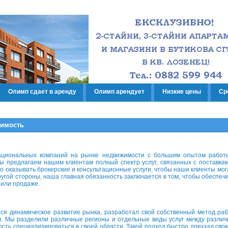
Олимп сдает в аренду
Олимп арендует
Низкие цены
Ср
жимость
иональных компаний на рынке недвижимости с большим опытом работы
ы предлагаем нашим клиентам полный спектр услуг, связанных с поставка
о оказывать брокерские и консультационные услуги, чтобы наши клиенты мог
ругой стороны, наша главная обязанность заключается в том, чтобы обеспеч
 или продаже.
 динамическое развитие рынка, разработал свой собственный метод раб
. Мы разделили различные регионы и отдельные виды услуг между различ
ость специализироваться в своей области. Такой подход быстро доказал св