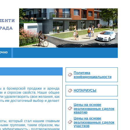
очно
Политика
конфиденциальности
 в брокерской продажи и аренда
НОТАРИУСЫ
ми и спросом свойств. Наше общее
ли удовлетворить свои желания, как
ить им достаточный выбор и делает
Цены на основе
реализованных сделок
квартир
Цены на основе
оты, который стал нашим главным
реализованных сделок
ными группами, таким образом, мы
участков
ою эффективность - подтверждением