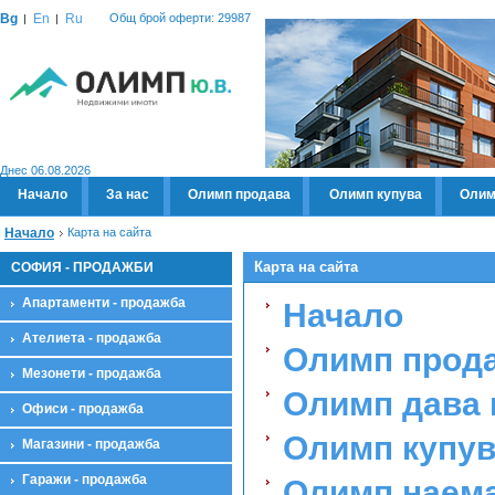
Bg
En
Ru
Общ брой оферти: 29987
Днес 06.08.2026
Начало
За нас
Олимп продава
Олимп купува
Олим
Начало
Карта на сайта
Карта на сайта
СОФИЯ - ПРОДАЖБИ
Апартаменти - продажба
Начало
Ателиета - продажба
Олимп прод
Мезонети - продажба
Олимп дава 
Офиси - продажба
Олимп купу
Магазини - продажба
Гаражи - продажба
Олимп наем