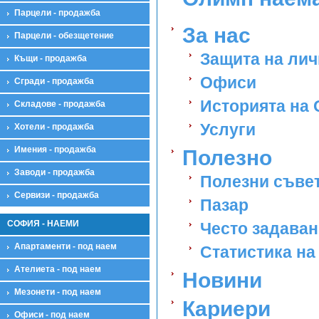
Парцели - продажба
За нас
Парцели - обезщетение
Защита на лич
Къщи - продажба
Офиси
Сгради - продажба
Историята на
Складове - продажба
Услуги
Хотели - продажба
Имения - продажба
Полезно
Заводи - продажба
Полезни съве
Сервизи - продажба
Пазар
СОФИЯ - НАЕМИ
Често задава
Апартаменти - под наем
Статистика на
Ателиета - под наем
Новини
Мезонети - под наем
Кариери
Офиси - под наем