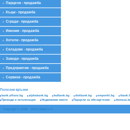
Парцели - продажба
Къщи - продажба
Сгради - продажба
Имения - продажба
Хотели - продажба
Складове - продажба
Заводи - продажба
Предприятия - продажба
Сервизи - продажба
Полезни връзки
bank.allianz.bg
alphabank.bg
bulbank.bg
dskbank.bg
emporiki.bg
ibank.
Преводи и легализация
Недвижими имоти
Парцели за обезщетение
domaza.b
Copyright © 2000 - 2014 Olimp U.V.