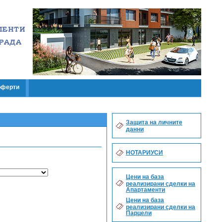
оферти
Защита на личните
данни
НОТАРИУСИ
Цени на база
реализирани сделки на
Апартаменти
Цени на база
реализирани сделки на
Парцели