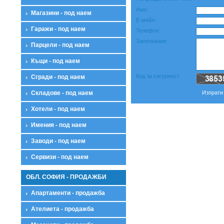
Име:
Магазини - под наем
Е-мейл:
Гаражи - под наем
Телефон:
Запитвания:
Парцели - под наем
Къщи - под наем
Код за сигурност:
Сгради - под наем
Складове - под наем
Изпрати
Хотели - под наем
Имения - под наем
Заводи - под наем
Сервизи - под наем
ОБЛ. СОФИЯ - ПРОДАЖБИ
Апартаменти - продажба
Ателиета - продажба