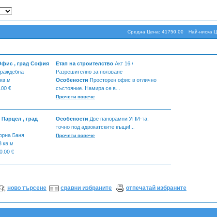
Средна Цена: 41750.00
Най-ниска Ц
Офис , град София
Eтап на строителство
Акт 16 /
раждебна
Разрешително за ползване
 кв.м
Особености
Просторен офис в отлично
.00 €
състояние. Намира се в...
Прочети повече
 Парцел , град
Особености
Две панорамни УПИ-та,
точно под адвокатските къщи!...
орна Баня
Прочети повече
3 кв.м
0.00 €
ново търсене
сравни избраните
отпечатай избраните