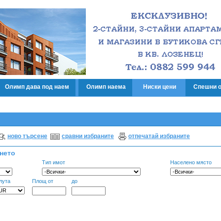
Олимп дава под наем
Олимп наема
Ниски цени
Спешни 
ново търсене
сравни избраните
отпечатай избраните
енето
Тип имот
Населено място
лута
Площ от
до