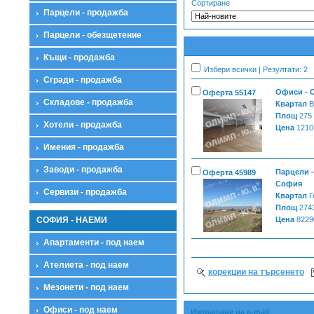
Сортиране
Парцели - продажба
Парцели - обезщетение
Къщи - продажба
Избери всички | Резултати: 2
Сгради - продажба
Офиси - 
Оферта 55147
Складове - продажба
Квартал
В
Площ
275
Хотели - продажба
Цена
1210
Имения - продажба
Заводи - продажба
Парцели -
Оферта 45989
София
Сервизи - продажба
Квартал
Г
Площ
274
СОФИЯ - НАЕМИ
Цена
8229
Апартаменти - под наем
Ателиета - под наем
корекции на търсенето
Мезонети - под наем
Офиси - под наем
Изпращане на e-mail