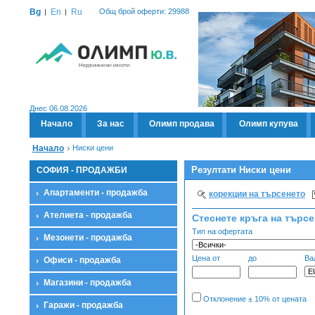
Bg
En
Ru
Общ брой оферти: 29988
Днес 06.08.2026
Начало
За нас
Олимп продава
Олимп купува
Начало
Ниски цени
Резултати Ниски цени
СОФИЯ - ПРОДАЖБИ
Апартаменти - продажба
корекции на търсенето
Ателиета - продажба
Стеснете кръга на търс
Тип на офертата
Мезонети - продажба
Цена от
до
Ва
Офиси - продажба
Магазини - продажба
Отклонение ± 10% от цената
Гаражи - продажба