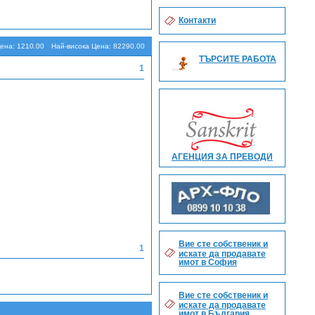
Търсене
Контакти
ена: 1210.00
Най-висока Цена: 82290.00
ТЪРСИТЕ РАБОТА
1
АГЕНЦИЯ ЗА ПРЕВОДИ
Вие сте собственик и
1
искате да продавате
имот в София
Вие сте собственик и
искате да продавате
имот в България