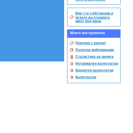
Вие сте собственик и
искате да отдавате
имот под наем
Моите инструменти
Покупка с кредит
Полезна информация
Статистика на цените
Нотариален калкулатор
Кредитен калкулатор
Калкулатор