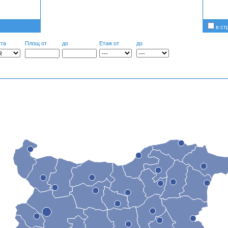
в ст
та
Площ от
до
Етаж от
до