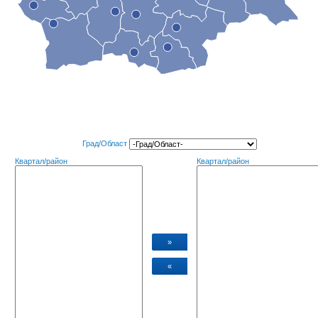
Град/Област
газин
Квартал/район
Квартал/район
»
«