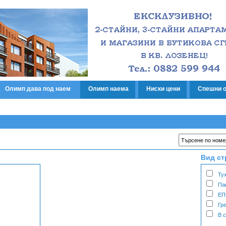
Олимп дава под наем
Олимп наема
Ниски цени
Спешни 
Вид ст
Ту
Па
ЕП
Гр
В 