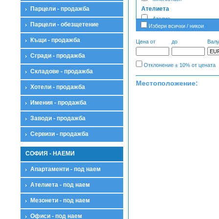
Парцели - продажба
Ателиета
Ателие
Парцели - обезщетение
Избери всички / никои
Гаражи
Надземен гараж
Къщи - продажба
Цена от
до
Валу
Подземен гараж
Сгради - продажба
Паркомясто
Отклонение ± 10% от цената
Гараж
Складове - продажба
Заводи
Местоположение:
Хотели - продажба
Завод
Имения
Имения - продажба
Имение
Къщи
Заводи - продажба
Къща
Сервизи - продажба
Вила
Етаж от къща
СОФИЯ - НАЕМИ
Жилищен комплекс
Магазини
Апартаменти - под наем
Магазин
Ателиета - под наем
Ресторант
Кафене
Мезонети - под наем
Заведение
Кабинет
Офиси - под наем