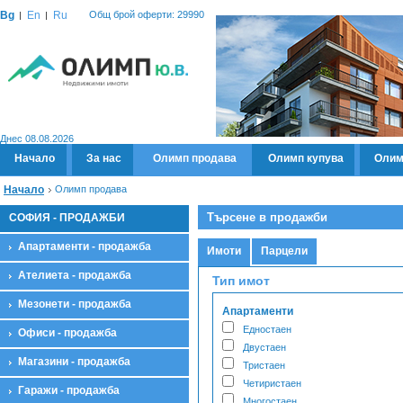
Bg
En
Ru
Общ брой оферти: 29990
Днес 08.08.2026
Начало
За нас
Олимп продава
Олимп купува
Олим
Начало
Олимп продава
Търсене в продажби
СОФИЯ - ПРОДАЖБИ
Апартаменти - продажба
Имоти
Парцели
Ателиета - продажба
Тип имот
Мезонети - продажба
Апартаменти
Едностаен
Офиси - продажба
Двустаен
Магазини - продажба
Тристаен
Четиристаен
Гаражи - продажба
Многостаен