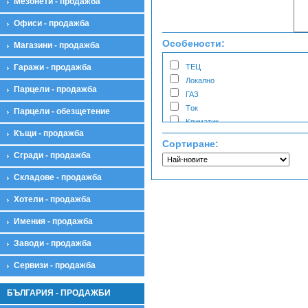
Мезонети - продажба
Административна сграда
Жилищна сграда
Офиси - продажба
Промишлена сграда
Особености:
Сервизи
Магазини - продажба
Сервиз
Гаражи - продажба
ТЕЦ
Складове
Локално
Склад
Парцели - продажба
ГАЗ
Хотели
Tок
Парцели - обезщетение
Хотел
Климатик
Къщи - продажба
Сортиране:
Сгради - продажба
Складове - продажба
Хотели - продажба
Имения - продажба
Заводи - продажба
Сервизи - продажба
БЪЛГАРИЯ - ПРОДАЖБИ