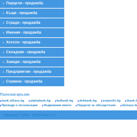
Парцели - продажба
Къщи - продажба
Сгради - продажба
Имения - продажба
Хотели - продажба
Складове - продажба
Заводи - продажба
Предприятия - продажба
Сервизи - продажба
Полезни връзки
bank.allianz.bg
alphabank.bg
bulbank.bg
dskbank.bg
emporiki.bg
ibank.
Преводи и легализация
Недвижими имоти
Парцели за обезщетение
domaza.b
Copyright © 2000 - 2014 Olimp U.V.