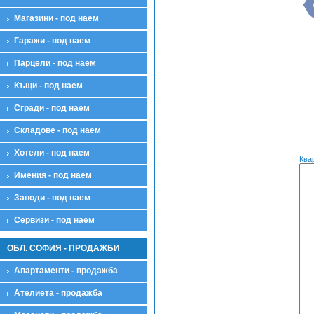
Салон
Магазини - под наем
Ателие за бизнес
Шоурум
Гаражи - под наем
Мезонети
Парцели - под наем
Мезонет
Офиси
Къщи - под наем
Офис
Парцели
Сгради - под наем
Парцел
Складове - под наем
Обработваема земя
За складова дейност и магазин
Хотели - под наем
Ква
За спорт и атракции
Имения - под наем
За къща
Земеделска земя
Заводи - под наем
Зона за парк
Парцели - обезщетение
Сервизи - под наем
Парцел - обезщетение
Предприятия
ОБЛ. СОФИЯ - ПРОДАЖБИ
Предприятие
Апартаменти - продажба
Сгради
Офис сграда
Ателиета - продажба
Търговска сграда