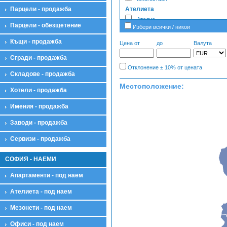
Парцели - продажба
Ателиета
Ателие
Парцели - обезщетение
Избери всички / никои
Гаражи
Надземен гараж
Къщи - продажба
Цена от
до
Валута
Подземен гараж
Сгради - продажба
Паркомясто
Отклонение ± 10% от цената
Гараж
Складове - продажба
Заводи
Местоположение:
Хотели - продажба
Завод
Имения
Имения - продажба
Имение
Къщи
Заводи - продажба
Къща
Сервизи - продажба
Вила
Етаж от къща
СОФИЯ - НАЕМИ
Жилищен комплекс
Магазини
Апартаменти - под наем
Магазин
Ателиета - под наем
Ресторант
Кафене
Мезонети - под наем
Заведение
Кабинет
Офиси - под наем