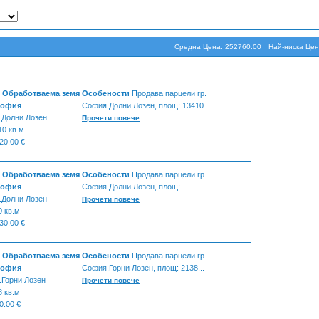
Средна Цена: 252760.00
Най-ниска Цен
- Обработваема земя
Особености
Продава парцели гр.
София
София,Долни Лозен, площ: 13410...
.Долни Лозен
Прочети повече
10 кв.м
20.00 €
- Обработваема земя
Особености
Продава парцели гр.
София
София,Долни Лозен, площ:...
.Долни Лозен
Прочети повече
0 кв.м
30.00 €
- Обработваема земя
Особености
Продава парцели гр.
София
София,Горни Лозен, площ: 2138...
.Горни Лозен
Прочети повече
8 кв.м
0.00 €