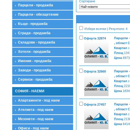
Сортиране
Парцели - продажба
Парцели - обезщетение
Къщи - продажба
Избери всички | Резултати: 4
Сгради - продажба
Парцели 
Оферта 32874
Складове - продажба
, област 
Квартал
с
Хотели - продажба
Площ
134
Цена
6973
Имения - продажба
Заводи - продажба
Парцели 
Оферта 32660
, област 
Сервизи - продажба
Квартал
с
Площ
221
СОФИЯ - НАЕМИ
Цена
1834
Апартаменти - под наем
Парцели 
Оферта 27457
, област 
Ателиета - под наем
Квартал
с
Мезонети - под наем
Площ
213
Цена
6414
Офиси - под наем