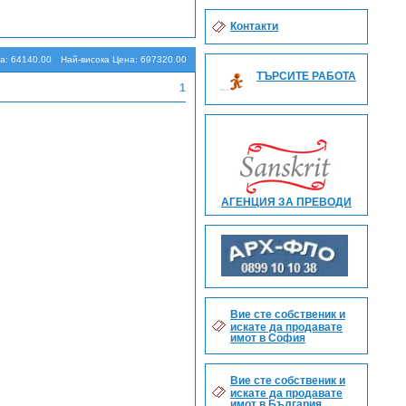
Търсене
Контакти
а: 64140.00
Най-висока Цена: 697320.00
ТЪРСИТЕ РАБОТА
1
АГЕНЦИЯ ЗА ПРЕВОДИ
Вие сте собственик и
искате да продавате
имот в София
Вие сте собственик и
искате да продавате
имот в България