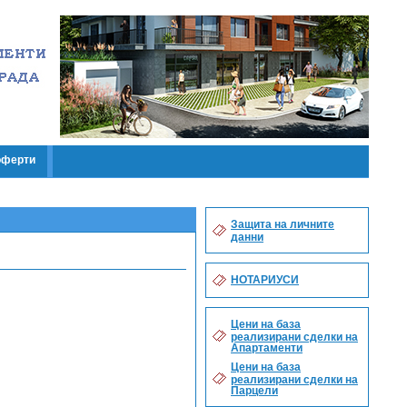
оферти
Защита на личните
данни
НОТАРИУСИ
Цени на база
реализирани сделки на
Апартаменти
Цени на база
реализирани сделки на
Парцели