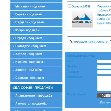
Магазини - под наем
Парцели 
Оферта 20789
, област 
Гаражи - под наем
Квартал
с
Площ
945
Парцели - под наем
Цена
6615
Къщи - под наем
Сгради - под наем
корекции на търсенето
Складове - под наем
Хотели - под наем
Изпращане на e-mail
Име:
Имения - под наем
Е-мейл:
Заводи - под наем
Телефон:
Запитвания:
Сервизи - под наем
ОБЛ. СОФИЯ - ПРОДАЖБИ
Код за сигурност:
Апартаменти - продажба
Изпрати
Ателиета - продажба