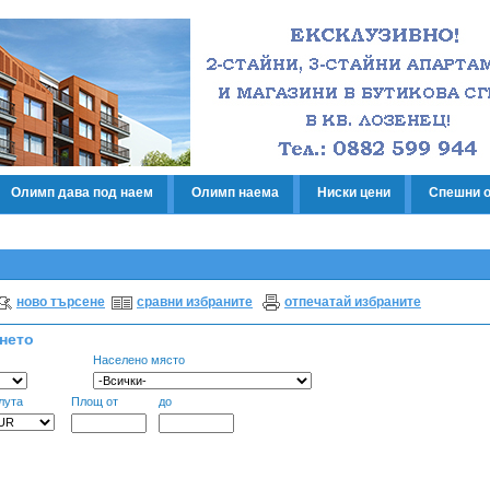
Олимп дава под наем
Олимп наема
Ниски цени
Спешни 
ново търсене
сравни избраните
отпечатай избраните
енето
Населено място
лута
Площ от
до