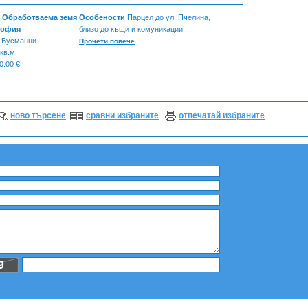
- Обработваема земя
Особености
Парцел до ул. Пчелина,
София
близо до къщи и комуникации....
.Бусманци
Прочети повече
 кв.м
0.00 €
ново търсене
сравни избраните
отпечатай избраните