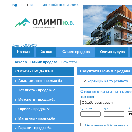
Bg
En
Ru
Общ брой оферти: 29990
Днес 07.08.2026
Начало
За нас
Олимп продава
Олимп купува
Начало
Олимп продава
Резултати
Резултати Олимп продава
СОФИЯ - ПРОДАЖБИ
Апартаменти - продажба
корекции на търсенето
Ателиета - продажба
Стеснете кръга на търс
Тип имот
Мезонети - продажба
Цена от
до
Ва
Офиси - продажба
Магазини - продажба
Отклонение ± 10% от цената
Гаражи - продажба