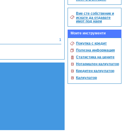
Вие сте собственик и
искате да отдавате
имот под наем
Моите инструменти
1
Покупка с кредит
Полезна информация
Статистика на цените
Нотариален калкулатор
Кредитен калкулатор
Калкулатор