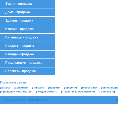
Земля - продажа
Дома - продажа
Здания - продажа
Имения - продажа
Гостиницы - продажа
Склады - продажа
Заводы - продажа
Предприятия - продажа
Сервисы - продажа
Полезные связи
allianz
alphabank
bulbank
dskbank
emporiki
invest bank
united bulg
Преводи и легализация
Недвижимость
Парцели за обезщетение
domaza.bg
Н
Copyright © 2000 - 2014 Olimp U.V.
К