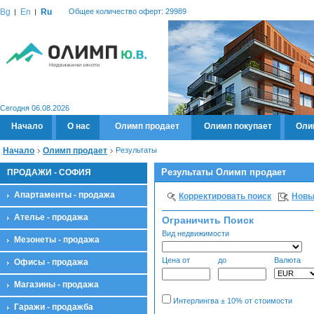
Bg
En
Ru
Общее количество оферт: 29989
Сегодня 06.08.2026
Начало
О нас
Олимп продает
Олимп покупает
Оли
Начало
Олимп продает
Результаты
Результаты Олимп продает
ПРОДАЖИ - СОФИЯ
Апартаменты - продажа
Корректировать поиск
Новы
Ателье - продажа
Ограничить Поиск
Вид недвижимости
Мезонеты - продажа
Цена от
до
Валюта
Офисы - продажа
Магазины - продажа
Интерлингва ± 10% от стоимости
Гаражи - продажба