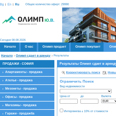
Bg
En
Ru
Общее количество оферт: 29990
Сегодня 08.08.2026
Начало
О нас
Олимп продает
Олимп покупает
Оли
Начало
Олимп сдает в аренду
Результаты
Результаты Олимп сдает в аренд
ПРОДАЖИ - СОФИЯ
Апартаменты - продажа
Корректировать поиск
Новы
Ателье - продажа
Ограничить Поиск
Вид недвижимости
Мезонеты - продажа
Цена от
до
Валюта
Офисы - продажа
Магазины - продажа
Интерлингва ± 10% от стоимости
Гаражи - продажба