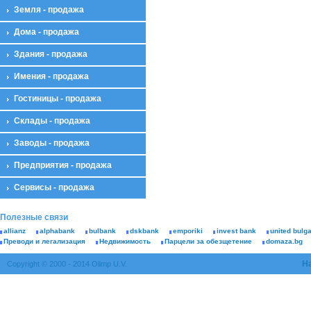
Земля - продажа
Дома - продажа
Здания - продажа
Имения - продажа
Гостиницы - продажа
Склады - продажа
Заводы - продажа
Предприятия - продажа
Сервисы - продажа
Полезные связи
allianz
alphabank
bulbank
dskbank
emporiki
invest bank
united bulg
Преводи и легализация
Недвижимость
Парцели за обезщетение
domaza.bg
Н
Copyright © 2000 - 2014 Olimp U.V.
К