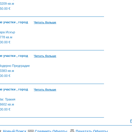
3209 кв.м
50.00 €
 участки , город
Читать больше
ара Искър
778 кв.м
00.00 €
 участки , город
Читать больше
одерно Предградие
3383 кв.м
00.00 €
 участки , город
Читать больше
аг. Тракия
6602 кв.м
00.00 €
Новый Поиск
Сравнить Оферты
Печатать Оферты