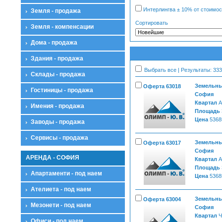
Интерлингва ± 10% от стоимос
Земля - продажа
Сортировать
Земля - компенсации
Дома - продажа
Здания - продажа
Выбрать все | Результаты: 333
Склады - продажа
Земельные
Оферта 63018
Гостиницы - продажа
София
Квартал
А
Имения - продажа
Площадь
Цена
5368
Заводы - продажа
Сервисы - продажа
Земельные
Оферта 63017
София
АРЕНДА - СОФИЯ
Квартал
А
Площадь
Апартаменти - под наем
Цена
5368
Ателиета - под наем
Земельные
Оферта 63004
Мезонети - под наем
София
Квартал
Ч
Офиси - под наем