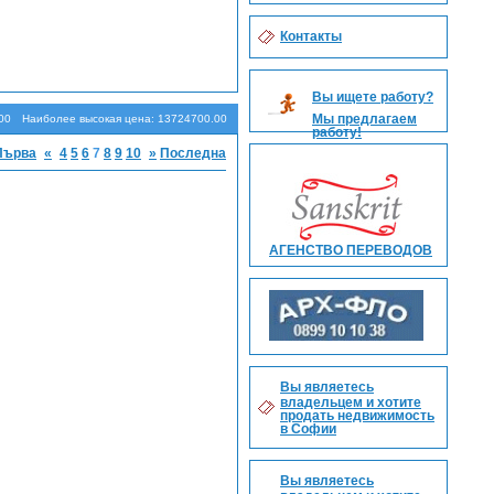
Контакты
Поиск
Вы ищете работу?
Мы предлагаем
00
Наиболее высокая цена: 13724700.00
работу!
Първа
«
4
5
6
7
8
9
10
»
Последна
АГЕНСТВО ПЕРЕВОДОВ
Вы являетесь
владельцем и хотите
продать недвижимость
в Софии
Вы являетесь