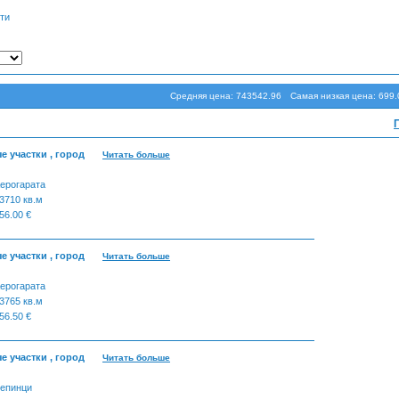
ти
Средняя цена: 743542.96
Самая низкая цена: 699.
 участки , город
Читать больше
ерогарата
3710 кв.м
56.00 €
 участки , город
Читать больше
ерогарата
3765 кв.м
56.50 €
 участки , город
Читать больше
епинци