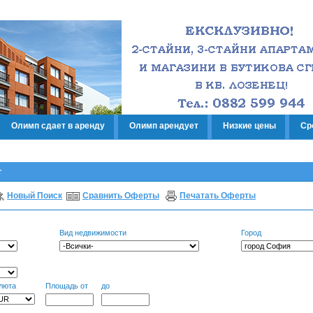
Олимп сдает в аренду
Олимп арендует
Низкие цены
Ср
т
Новый Поиск
Сравнить Оферты
Печатать Оферты
Вид недвижимости
Город
люта
Площадь от
до