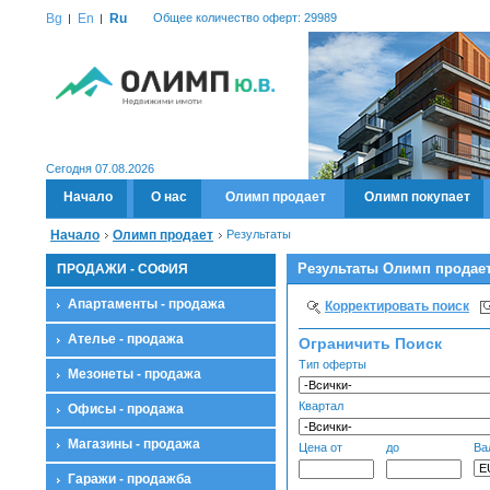
Bg
En
Ru
Общее количество оферт: 29989
Сегодня 07.08.2026
Начало
О нас
Олимп продает
Олимп покупает
Начало
Олимп продает
Результаты
Результаты Олимп продае
ПРОДАЖИ - СОФИЯ
Апартаменты - продажа
Корректировать поиск
Ателье - продажа
Ограничить Поиск
Тип оферты
Мезонеты - продажа
Квартал
Офисы - продажа
Магазины - продажа
Цена от
до
Ва
Гаражи - продажба