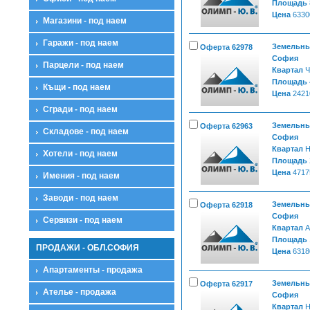
Площадь
Цена
6330
Магазини - под наем
Гаражи - под наем
Земельные
Оферта 62978
София
Парцели - под наем
Квартал
Ч
Площадь
Къщи - под наем
Цена
2421
Сгради - под наем
Земельные
Оферта 62963
Складове - под наем
София
Квартал
Н
Хотели - под наем
Площадь
Цена
4717
Имения - под наем
Заводи - под наем
Земельные
Оферта 62918
София
Сервизи - под наем
Квартал
А
Площадь
ПРОДАЖИ - ОБЛ.СОФИЯ
Цена
6318
Апартаменты - продажа
Земельные
Оферта 62917
Ателье - продажа
София
Квартал
Н