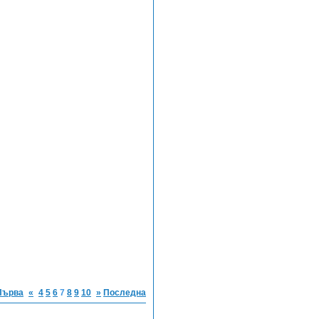
Първа
«
4
5
6
7
8
9
10
»
Последна