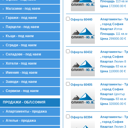
Площадь
113 кв.м
Цена
172000.00 €
Магазини - под наем
Гаражи - под наем
Апартаменты - Т
Оферта 60440
, город София
Парцели - под наем
Квартал
Изток
Площадь
111 кв.м
Къщи - под наем
Цена
299000.00 €
Сгради - под наем
Апартаменты - Т
Оферта 60432
Складове - под наем
, город София
Квартал
Люлин 8
Хотели - под наем
Площадь
83 кв.м
Цена
110000.00 €
Имения - под наем
Заводи - под наем
Апартаменты - Т
Оферта 60405
, город София
Сервизи - под наем
Квартал
Център
Площадь
83 кв.м
ПРОДАЖИ - ОБЛ.СОФИЯ
Цена
320000.00 €
Апартаменты - продажа
Апартаменты - Т
Оферта 60394
Ателье - продажа
, город София
Квартал
Люлин 3