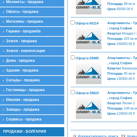
Мезонеты - продажа
Площадь
88 кв.м
Цена
95000.00 €
Офисы - продажа
Магазины - продажа
Апартаменты - Т
Оферта 60114
, город София
Гаражи - продажба
Квартал
Младост 
Площадь
203 кв.м
Земля - продажа
Цена
258000.00 €
Земля - компенсации
Апартаменты - Т
Оферта 59985
Дома - продажа
, город София
Квартал
Банишор
Здания - продажа
Площадь
85 кв.м
Цена
130000.00 €
Склады - продажа
Гостиницы - продажа
Апартаменты - Т
Оферта 59823
, город София
Имения - продажа
Квартал
Люлин 2
Площадь
108 кв.м
Заводы - продажа
Цена
129600.00 €
Сервисы - продажа
ПРОДАЖИ - БОЛГАРИЯ
Корректировать поиск
Новы