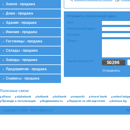
Земля - продажа
Дома - продажа
Отправить электронный адрес
Здания - продажа
Имя:
Электронный адрес:
Имения - продажа
Телефон:
Запрос:
Гостиницы - продажа
Склады - продажа
Заводы - продажа
Код безопасности:
Предприятия - продажа
Oтправлять
Сервисы - продажа
Полезные связи
allianz
alphabank
bulbank
dskbank
emporiki
invest bank
united bulg
Преводи и легализация
Недвижимость
Парцели за обезщетение
domaza.bg
Н
Copyright © 2000 - 2014 Olimp U.V.
К