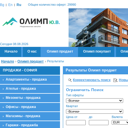
Bg
En
Ru
Общее количество оферт: 29990
Сегодня 08.08.2026
Начало
О нас
Олимп продает
Олимп покупает
Оли
Начало
Олимп продает
Результаты
Результаты Олимп продает
ПРОДАЖИ - СОФИЯ
Апартаменты - продажа
Корректировать поиск
Новы
Ателье - продажа
Ограничить Поиск
Тип оферты
Мезонеты - продажа
Квартал
Офисы - продажа
Магазины - продажа
Цена от
до
Валюта
Гаражи - продажба