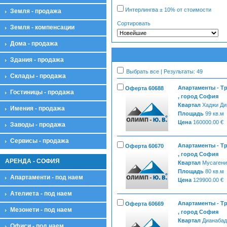
Интерлингва ± 10% от стоимости
Земля - продажа
Сортировать
Земля - компенсации
Дома - продажа
Здания - продажа
Выбрать все | Результаты: 49
Склады - продажа
Апартаменты - Т
Оферта 60688
Гостиницы - продажа
, город София
Квартал
Хаджи Д
Имения - продажа
Площадь
99 кв.м
Цена
160000.00 €
Заводы - продажа
Сервисы - продажа
Апартаменты - Т
Оферта 60670
, город София
АРЕНДА - СОФИЯ
Квартал
Мусагени
Площадь
80 кв.м
Апартаменти - под наем
Цена
129900.00 €
Ателиета - под наем
Апартаменты - Т
Оферта 60669
Мезонети - под наем
, город София
Квартал
Дианабад
Офиси - под наем