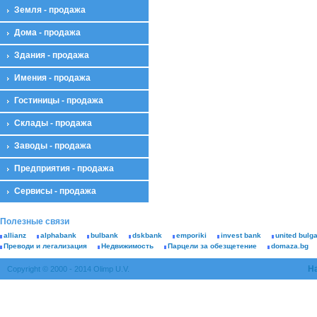
Земля - продажа
Дома - продажа
Здания - продажа
Имения - продажа
Гостиницы - продажа
Склады - продажа
Заводы - продажа
Предприятия - продажа
Сервисы - продажа
Полезные связи
allianz
alphabank
bulbank
dskbank
emporiki
invest bank
united bulg
Преводи и легализация
Недвижимость
Парцели за обезщетение
domaza.bg
Н
Copyright © 2000 - 2014 Olimp U.V.
К