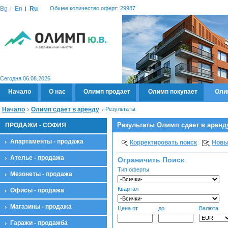
Bg
En
Ru
Общее количество оферт: 29987
Сегодня 06.08.2026
Начало
О нас
Олимп продает
Олимп покупает
Оли
Начало
Олимп сдает в аренду
Результаты
Результаты Олимп сдает в аренд
ПРОДАЖИ - СОФИЯ
Апартаменты - продажа
Корректировать поиск
Новы
Ателье - продажа
Ограничить Поиск
Тип оферты
Мезонеты - продажа
Квартал
Офисы - продажа
Магазины - продажа
Цена от
до
Валюта
Гаражи - продажба