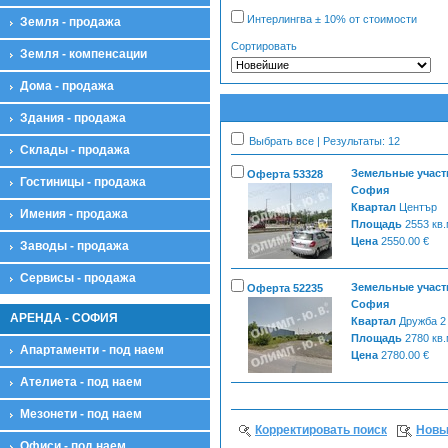
Интерлингва ± 10% от стоимости
Земля - продажа
Сортировать
Земля - компенсации
Дома - продажа
Здания - продажа
Выбрать все | Результаты: 12
Склады - продажа
Земельные участк
Оферта 53328
Гостиницы - продажа
София
Квартал
Център
Имения - продажа
Площадь
2553 кв
Цена
2550.00 €
Заводы - продажа
Сервисы - продажа
Земельные участк
Оферта 52235
София
АРЕНДА - СОФИЯ
Квартал
Дружба 2
Площадь
2780 кв
Апартаменти - под наем
Цена
2780.00 €
Ателиета - под наем
Мезонети - под наем
Корректировать поиск
Новы
Офиси - под наем