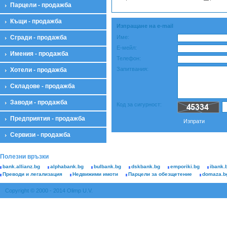
Парцели - продажба
Къщи - продажба
Изпращане на e-mail
Сгради - продажба
Име:
Е-мейл:
Имения - продажба
Телефон:
Запитвания:
Хотели - продажба
Складове - продажба
Заводи - продажба
Код за сигурност:
Предприятия - продажба
Изпрати
Сервизи - продажба
Полезни връзки
bank.allianz.bg
alphabank.bg
bulbank.bg
dskbank.bg
emporiki.bg
ibank.
Преводи и легализация
Недвижими имоти
Парцели за обезщетение
domaza.b
Copyright © 2000 - 2014 Olimp U.V.