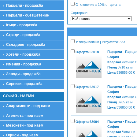
Отклонение ± 10% от цената
Парцели - продажба
Сортиране
Парцели - обезщетение
Къщи - продажба
Сгради - продажба
Избери всички | Резултати: 333
Складове - продажба
Парцели - Парцел
Оферта 63018
Хотели - продажба
София
Квартал
Летище 
Имения - продажба
Площ
3710 кв.м
Цена
536856.00 €
Заводи - продажба
Сервизи - продажба
Парцели - Парцел
Оферта 63017
София
СОФИЯ - НАЕМИ
Квартал
Летище 
Площ
3765 кв.м
Апартаменти - под наем
Цена
536856.50 €
Ателиета - под наем
Парцели - Парцел
Оферта 63004
Мезонети - под наем
София
Квартал
Чепинци
Офиси - под наем
Площ
8042 кв.м