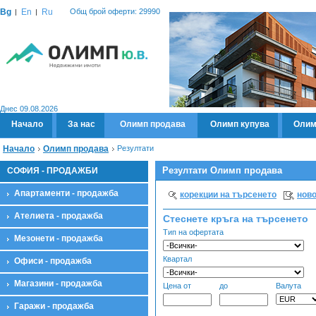
Bg
En
Ru
Общ брой оферти: 29990
Днес 09.08.2026
Начало
За нас
Олимп продава
Олимп купува
Олим
Начало
Олимп продава
Резултати
Резултати Олимп продава
СОФИЯ - ПРОДАЖБИ
Апартаменти - продажба
корекции на търсенето
ново
Ателиета - продажба
Стеснете кръга на търсенето
Тип на офертата
Мезонети - продажба
Квартал
Офиси - продажба
Магазини - продажба
Цена от
до
Валута
Гаражи - продажба