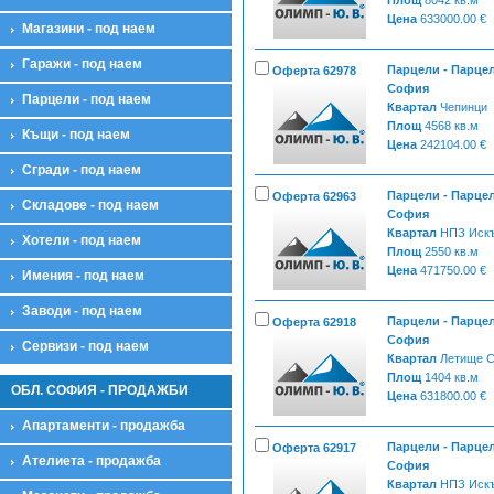
Цена
633000.00 €
Магазини - под наем
Гаражи - под наем
Парцели - Парцел
Оферта 62978
София
Парцели - под наем
Квартал
Чепинци
Площ
4568 кв.м
Къщи - под наем
Цена
242104.00 €
Сгради - под наем
Парцели - Парцел
Оферта 62963
Складове - под наем
София
Квартал
НПЗ Иск
Хотели - под наем
Площ
2550 кв.м
Цена
471750.00 €
Имения - под наем
Заводи - под наем
Парцели - Парцел
Оферта 62918
София
Сервизи - под наем
Квартал
Летище 
Площ
1404 кв.м
ОБЛ. СОФИЯ - ПРОДАЖБИ
Цена
631800.00 €
Апартаменти - продажба
Парцели - Парцел
Оферта 62917
Ателиета - продажба
София
Квартал
НПЗ Иск