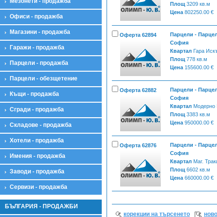
Мезонети - продажба
Площ
3209 кв.м
Цена
802250.00 €
Офиси - продажба
Магазини - продажба
Парцели - Парцел
Оферта 62894
София
Гаражи - продажба
Квартал
Гара Иск
Площ
778 кв.м
Парцели - продажба
Цена
155600.00 €
Парцели - обезщетение
Парцели - Парцел
Оферта 62882
Къщи - продажба
София
Квартал
Модерно 
Сгради - продажба
Площ
3383 кв.м
Цена
950000.00 €
Складове - продажба
Хотели - продажба
Парцели - Парцел
Оферта 62876
София
Имения - продажба
Квартал
Маг. Трак
Площ
6602 кв.м
Заводи - продажба
Цена
660000.00 €
Сервизи - продажба
БЪЛГАРИЯ - ПРОДАЖБИ
корекции на търсенето
ново